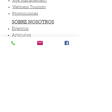
Age Management
Wellness Tourism
Promociones
SOBRE NOSOTROS
Eventos
Artículos
Fotos
Colaboraciones
Vídeos
FORMACIÓN
CONTACTO
2018 · HCK Wellbeing Medikal Group
NOTA LEGAL