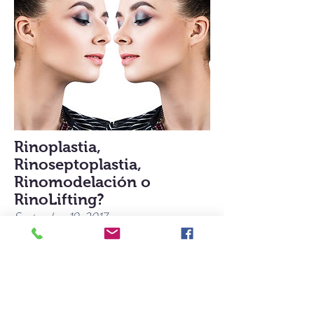
Rinoplastia,
Rinoseptoplastia,
Rinomodelación o
RinoLifting?
September 19, 2017
Rinoplastia, Rinoseptoplastia,
Rinomodelación o RinoLifting? Esa es
la cuestión
Ante este abanico de posibilidades, lo
primero que tienes que hacer es