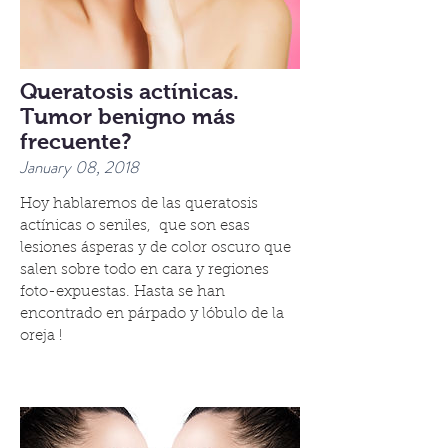
Queratosis actínicas.
Tumor benigno más
frecuente?
January 08, 2018
Hoy hablaremos de las queratosis
actínicas o seniles, que son esas
lesiones ásperas y de color oscuro que
salen sobre todo en cara y regiones
foto-expuestas. Hasta se han
encontrado en párpado y lóbulo de la
oreja !