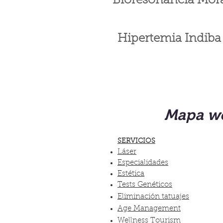
Bioresonancia Mor
Hipertemia Indiba
Mapa w
SERVICIOS
Láser
Especialidades
Estética
Tests Genéticos
Eliminación tatuajes
Age Management
Wellness Tourism