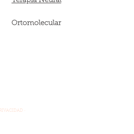
Terapia Neural
Ortomolecular
RIVACIDAD ·