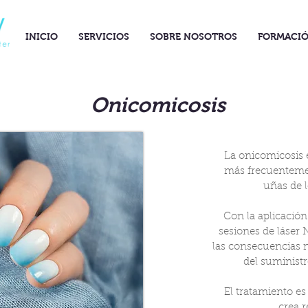
INICIO
SERVICIOS
SOBRE NOSOTROS
FORMACI
Onicomicosis
La onicomicosis 
más frecuentemen
uñas de 
Con la aplicación
sesiones de láser 
las consecuencias 
del suminist
El tratamiento es
crea r